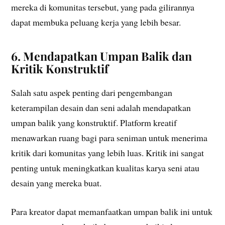
mereka di komunitas tersebut, yang pada gilirannya
dapat membuka peluang kerja yang lebih besar.
6.
Mendapatkan Umpan Balik dan
Kritik Konstruktif
Salah satu aspek penting dari pengembangan
keterampilan desain dan seni adalah mendapatkan
umpan balik yang konstruktif. Platform kreatif
menawarkan ruang bagi para seniman untuk menerima
kritik dari komunitas yang lebih luas. Kritik ini sangat
penting untuk meningkatkan kualitas karya seni atau
desain yang mereka buat.
Para kreator dapat memanfaatkan umpan balik ini untuk