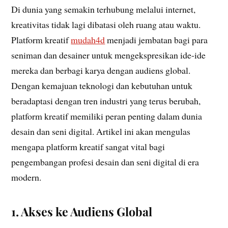
Di dunia yang semakin terhubung melalui internet,
kreativitas tidak lagi dibatasi oleh ruang atau waktu.
Platform kreatif
mudah4d
menjadi jembatan bagi para
seniman dan desainer untuk mengekspresikan ide-ide
mereka dan berbagi karya dengan audiens global.
Dengan kemajuan teknologi dan kebutuhan untuk
beradaptasi dengan tren industri yang terus berubah,
platform kreatif memiliki peran penting dalam dunia
desain dan seni digital. Artikel ini akan mengulas
mengapa platform kreatif sangat vital bagi
pengembangan profesi desain dan seni digital di era
modern.
1.
Akses ke Audiens Global