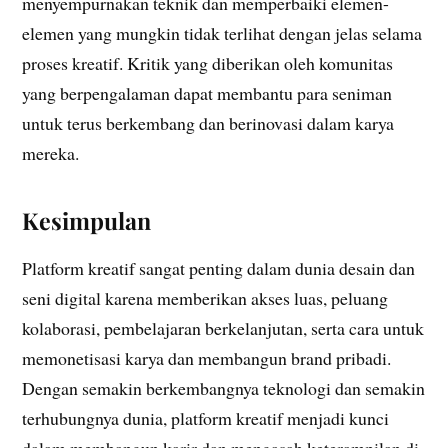
menyempurnakan teknik dan memperbaiki elemen-
elemen yang mungkin tidak terlihat dengan jelas selama
proses kreatif. Kritik yang diberikan oleh komunitas
yang berpengalaman dapat membantu para seniman
untuk terus berkembang dan berinovasi dalam karya
mereka.
Kesimpulan
Platform kreatif sangat penting dalam dunia desain dan
seni digital karena memberikan akses luas, peluang
kolaborasi, pembelajaran berkelanjutan, serta cara untuk
memonetisasi karya dan membangun brand pribadi.
Dengan semakin berkembangnya teknologi dan semakin
terhubungnya dunia, platform kreatif menjadi kunci