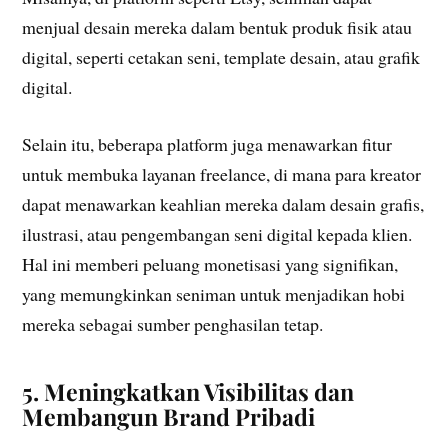
menjual desain mereka dalam bentuk produk fisik atau
digital, seperti cetakan seni, template desain, atau grafik
digital.
Selain itu, beberapa platform juga menawarkan fitur
untuk membuka layanan freelance, di mana para kreator
dapat menawarkan keahlian mereka dalam desain grafis,
ilustrasi, atau pengembangan seni digital kepada klien.
Hal ini memberi peluang monetisasi yang signifikan,
yang memungkinkan seniman untuk menjadikan hobi
mereka sebagai sumber penghasilan tetap.
5.
Meningkatkan Visibilitas dan
Membangun Brand Pribadi